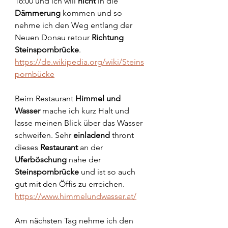
16:00 und ich will 
nicht
 in die 
Dämmerung
 kommen und so 
nehme ich den Weg entlang der 
Neuen Donau retour 
Richtung 
Steinspornbrücke
.
https://de.wikipedia.org/wiki/Steins
pornbücke
Beim Restaurant 
Himmel und 
Wasser
 mache ich kurz Halt und 
lasse meinen Blick über das Wasser 
schweifen. Sehr 
einladend
 thront 
dieses 
Restaurant
 an der 
Uferböschung
 nahe der 
Steinspornbrücke
 und ist so auch 
gut mit den Öffis zu erreichen.
https://www.himmelundwasser.at/
Am nächsten Tag nehme ich den