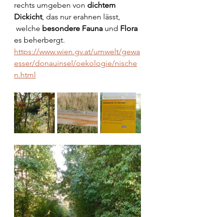
rechts umgeben von 
dichtem
Dickicht
, das nur erahnen lässt, 
 welche
 besondere Fauna
 und 
Flora 
es beherbergt.
https://www.wien.gv.at/umwelt/gewa
esser/donauinsel/oekologie/nische
n.html