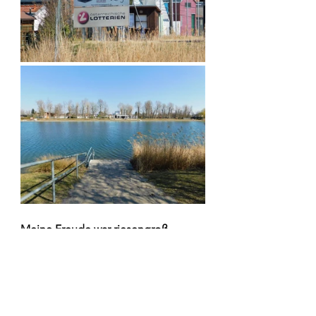
Meine Freude war riesengroß 
diesen Badeplatz meiner Kindheit 
gefunden zu haben. 
😊
Wir wanderten den Schnitterweg 
geradeaus weiter bis zum 